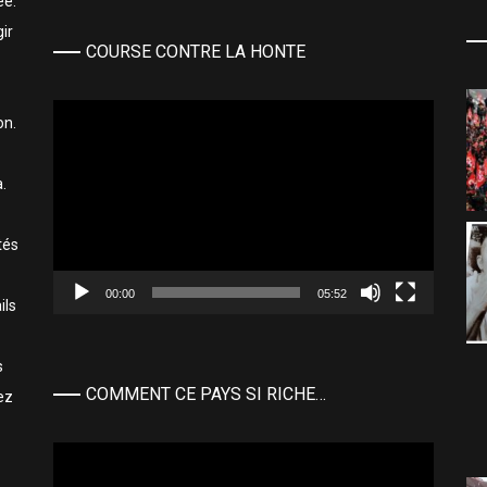
ée.
ir
COURSE CONTRE LA HONTE
Lecteur
on.
vidéo
.
tés
00:00
05:52
ils
s
COMMENT CE PAYS SI RICHE…
ez
Lecteur
vidéo