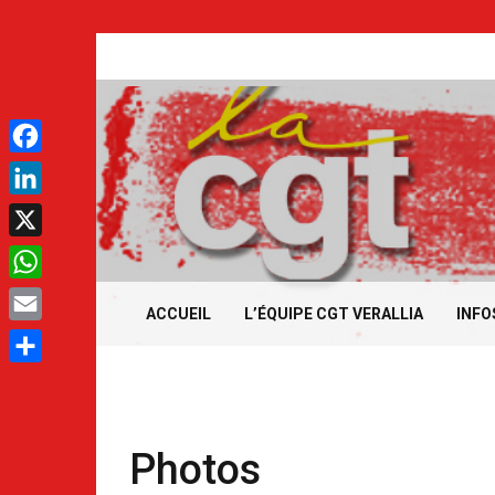
Aller
au
contenu
.
Facebook
LinkedIn
.
X
WhatsApp
ACCUEIL
L’ÉQUIPE CGT VERALLIA
INFO
Email
Partager
Photos