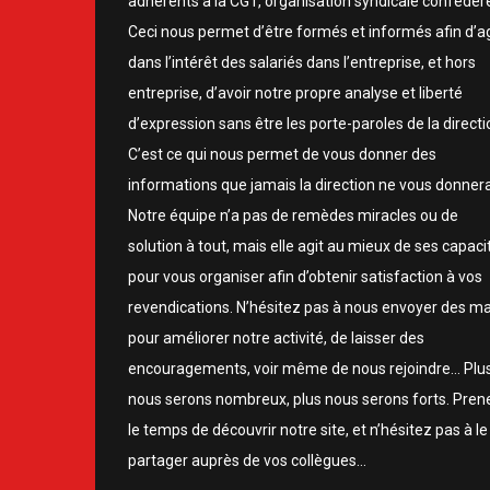
adhérents à la CGT, organisation syndicale confédér
Ceci nous permet d’être formés et informés afin d’ag
dans l’intérêt des salariés dans l’entreprise, et hors
entreprise, d’avoir notre propre analyse et liberté
d’expression sans être les porte-paroles de la directi
C’est ce qui nous permet de vous donner des
informations que jamais la direction ne vous donnera
Notre équipe n’a pas de remèdes miracles ou de
solution à tout, mais elle agit au mieux de ses capaci
pour vous organiser afin d’obtenir satisfaction à vos
revendications. N’hésitez pas à nous envoyer des ma
pour améliorer notre activité, de laisser des
encouragements, voir même de nous rejoindre… Plu
nous serons nombreux, plus nous serons forts. Pren
le temps de découvrir notre site, et n’hésitez pas à le
partager auprès de vos collègues…