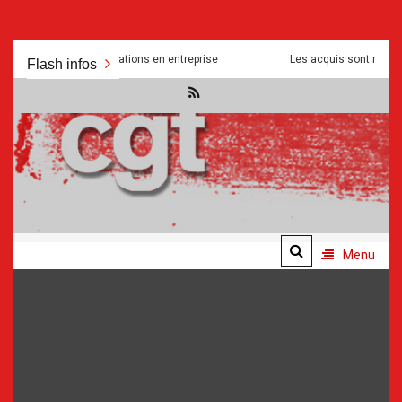
Aller
urdités et manipulations en entreprise
Les acquis sont mis a mal po
Flash infos
au
contenu
.
.
Menu