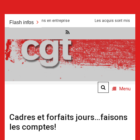
Aller
és et manipulations en entreprise
Les acquis sont mis a mal pour se
Flash infos
au
contenu
.
.
Menu
Cadres et forfaits jours…faisons
les comptes!