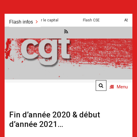
Aller
is a mal pour servir le capital
Flash CSE
Absurdités e
Flash infos
au
contenu
.
.
Menu
Fin d’année 2020 & début
d’année 2021…