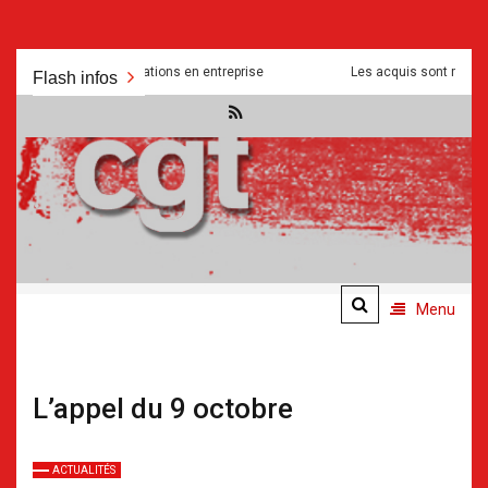
Aller
dités et manipulations en entreprise
Les acquis sont mis a mal pour
Flash infos
au
contenu
.
.
Menu
L’appel du 9 octobre
ACTUALITÉS