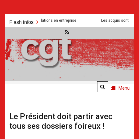
Aller
surdités et manipulations en entreprise
Les acquis sont mis a mal p
Flash infos
au
contenu
.
.
Menu
Le Président doit partir avec
tous ses dossiers foireux !