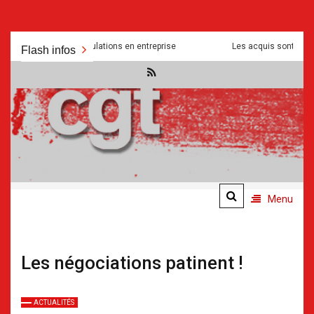
Aller
bsurdités et manipulations en entreprise
Les acquis sont mis a mal 
Flash infos
au
contenu
.
.
Menu
Les négociations patinent !
ACTUALITÉS