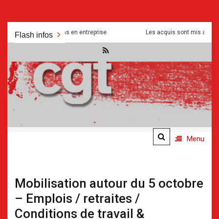
Aller
és et manipulations en entreprise
Les acquis sont mis a mal pour se
Flash infos
au
contenu
.
.
Menu
Mobilisation autour du 5 octobre
– Emplois / retraites /
Conditions de travail &