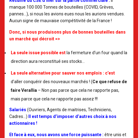
Résumé du CSE d’hier sur la partie commerciale :
Il
manque 100 000 Tonnes de bouteilles (
COVID, Grèves,
pannes…
), si nous les avions eues nous les aurions vendues.
Aucun signe de mauvaise compétitivité de la France !
Donc, si nous produisons plus de bonnes bouteilles dans
un marché qui décroit =>
La seule issue possible est
la fermeture d’un four quand la
direction aura reconstitué ses stocks…
La seule alternative pour sauver nos emplois : c’est
d’aller conquérir des nouveaux marchés ! (
Ce que refuse de
faire Verallia
– Non pas parce que cela ne rapporte pas,
mais parce que cela ne rapporte pas assez !!!
Salariés
(Ouvriers, Agents de maitrises, Techniciens,
Cadres…)
Il est temps d’imposer d’autres choix à nos
actionnaires !
Et face à eux, nous avons une force puissante :
être unis et