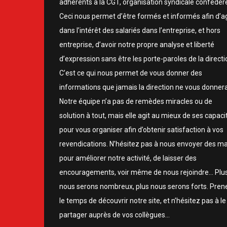
adhérents à la CGT, organisation syndicale confédér
Ceci nous permet d’être formés et informés afin d’ag
dans l’intérêt des salariés dans l’entreprise, et hors
entreprise, d’avoir notre propre analyse et liberté
d’expression sans être les porte-paroles de la directi
C’est ce qui nous permet de vous donner des
informations que jamais la direction ne vous donnera
Notre équipe n’a pas de remèdes miracles ou de
solution à tout, mais elle agit au mieux de ses capaci
pour vous organiser afin d’obtenir satisfaction à vos
revendications. N’hésitez pas à nous envoyer des ma
pour améliorer notre activité, de laisser des
encouragements, voir même de nous rejoindre… Plu
nous serons nombreux, plus nous serons forts. Pren
le temps de découvrir notre site, et n’hésitez pas à le
partager auprès de vos collègues…