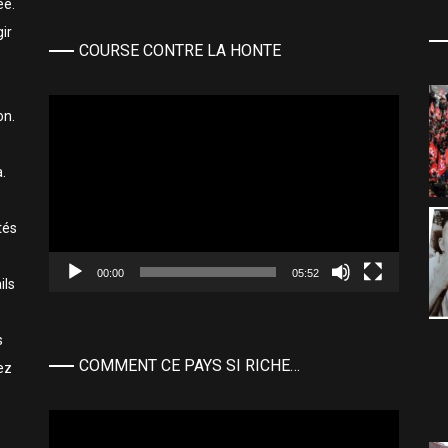
ée.
ir
COURSE CONTRE LA HONTE
Lecteur
on.
vidéo
.
tés
00:00
05:52
ils
s
COMMENT CE PAYS SI RICHE…
ez
Lecteur