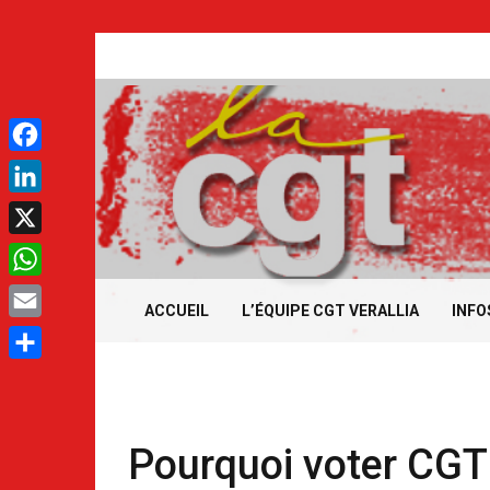
Aller
au
contenu
.
Facebook
LinkedIn
.
X
WhatsApp
ACCUEIL
L’ÉQUIPE CGT VERALLIA
INFO
Email
Partager
Pourquoi voter CGT