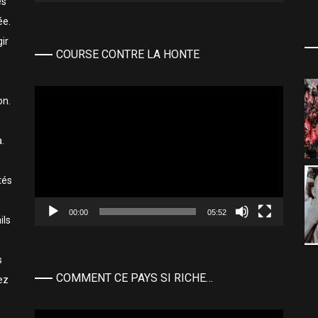
es
ée.
ir
COURSE CONTRE LA HONTE
Lecteur
on.
vidéo
.
tés
00:00
05:52
ils
s
COMMENT CE PAYS SI RICHE…
ez