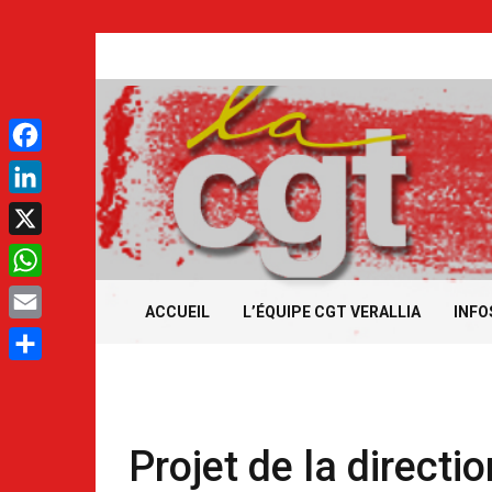
Aller
Les
au
contenu
.
Facebook
LinkedIn
.
X
WhatsApp
ACCUEIL
L’ÉQUIPE CGT VERALLIA
INFO
Email
Partager
Projet de la directi