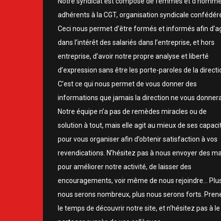
Notre syndicat est composé de femmes et d’homm
adhérents à la CGT, organisation syndicale confédér
Ceci nous permet d’être formés et informés afin d’ag
dans l’intérêt des salariés dans l’entreprise, et hors
entreprise, d’avoir notre propre analyse et liberté
d’expression sans être les porte-paroles de la directi
C’est ce qui nous permet de vous donner des
informations que jamais la direction ne vous donnera
Notre équipe n’a pas de remèdes miracles ou de
solution à tout, mais elle agit au mieux de ses capaci
pour vous organiser afin d’obtenir satisfaction à vos
revendications. N’hésitez pas à nous envoyer des ma
pour améliorer notre activité, de laisser des
encouragements, voir même de nous rejoindre… Plu
nous serons nombreux, plus nous serons forts. Pren
le temps de découvrir notre site, et n’hésitez pas à le