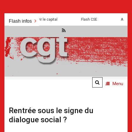
Aller
is a mal pour servir le capital
Flash CSE
Absurdités 
Flash infos
au
contenu
.
.
Menu
Rentrée sous le signe du
dialogue social ?