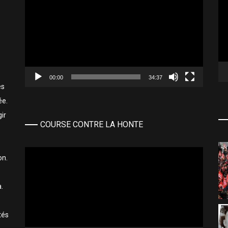
vi
vidéo
00:00
34:37
es
ée.
ir
COURSE CONTRE LA HONTE
Lecteur
on.
vidéo
.
tés