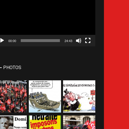
déo
00:00
24:43
PHOTOS