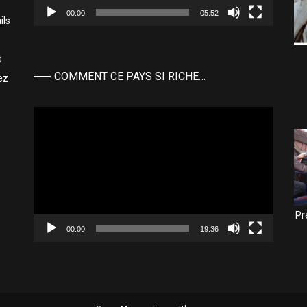
00:00
05:52
ils
s
COMMENT CE PAYS SI RICHE…
ez
Lecteur
vidéo
Pr
00:00
19:36