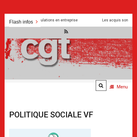
Aller
bsurdités et manipulations en entreprise
Les acquis sont mis a mal 
Flash infos
au
contenu
.
.
Menu
POLITIQUE SOCIALE VF