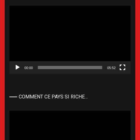
Lecteur
vidéo
00:00
05:52
COMMENT CE PAYS SI RICHE…
Lecteur
vidéo