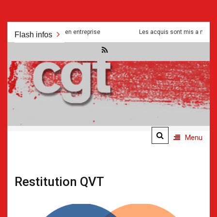
Aller
s et manipulations en entreprise
Les acquis sont mis a mal pour serv
Flash infos
au
contenu
.
.
Menu
Restitution QVT