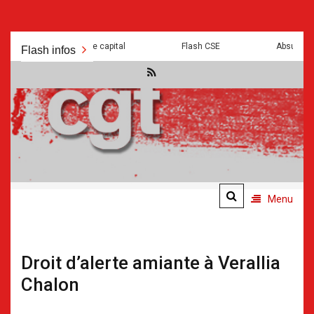
Aller
a mal pour servir le capital
Flash CSE
Absurdités et m
Flash infos
au
contenu
.
.
Menu
Droit d’alerte amiante à Verallia
Chalon