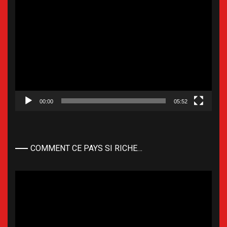
Lecteur
vidéo
00:00
05:52
COMMENT CE PAYS SI RICHE…
Lecteur
vidéo