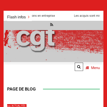
Aller
tés et manipulations en entreprise
Les acquis sont mis a mal pour s
Flash infos
au
contenu
.
.
Menu
PAGE DE BLOG
ACTUALITÉS