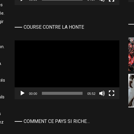
es
ée.
ir
COURSE CONTRE LA HONTE
Lecteur
on.
vidéo
.
tés
00:00
05:52
ils
s
COMMENT CE PAYS SI RICHE…
ez