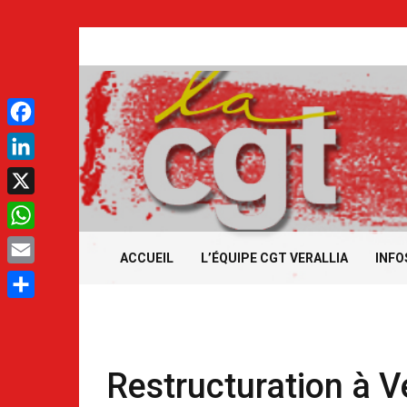
Aller
au
contenu
.
Facebook
LinkedIn
.
X
WhatsApp
ACCUEIL
L’ÉQUIPE CGT VERALLIA
INFO
Email
Partager
Restructuration à Ve